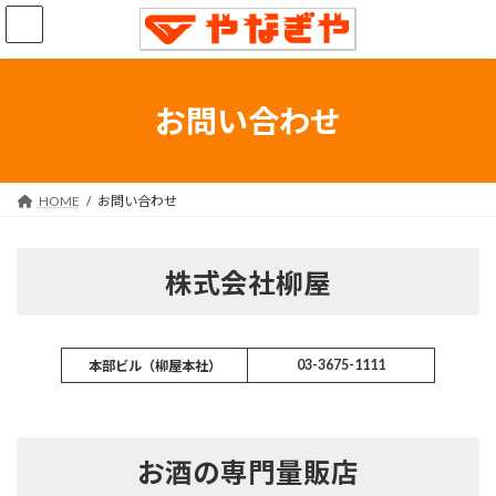
コ
ナ
ン
ビ
テ
ゲ
ン
ー
ツ
シ
お問い合わせ
へ
ョ
ス
ン
キ
に
ッ
移
HOME
お問い合わせ
プ
動
株式会社柳屋
03-3675-1111
本部ビル（柳屋本社）
お酒の専門量販店