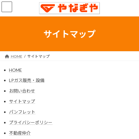
コ
ナ
ン
ビ
テ
ゲ
ン
ー
ツ
シ
サイトマップ
へ
ョ
ス
ン
キ
に
ッ
移
HOME
サイトマップ
プ
動
HOME
LPガス販売・設備
お問い合わせ
サイトマップ
パンフレット
プライバシーポリシー
不動産仲介