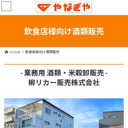
コ
ナ
ン
ビ
テ
ゲ
ン
ー
ツ
シ
飲食店様向け酒類販売
へ
ョ
ス
ン
キ
に
ッ
移
HOME
飲食店様向け酒類販売
プ
動
- 業務用 酒類・米穀卸販売 -
柳リカー販売株式会社